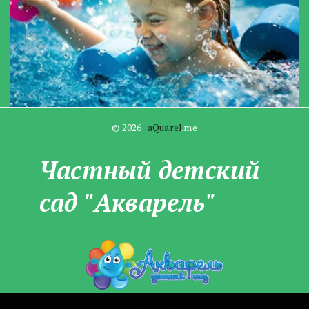
© 2026   
aQuarel
.me
Частны­­й детский
сад "Акварель"