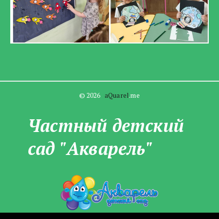
© 2026   
aQuarel
.me
Частны­­й детский
сад "Акварель"