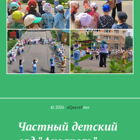
© 2026   
aQuarel
.me
Частны­­й детский