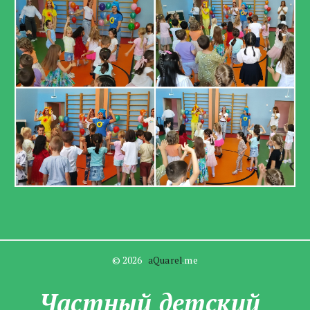
© 2026   
aQuarel
.me
Частны­­й детский