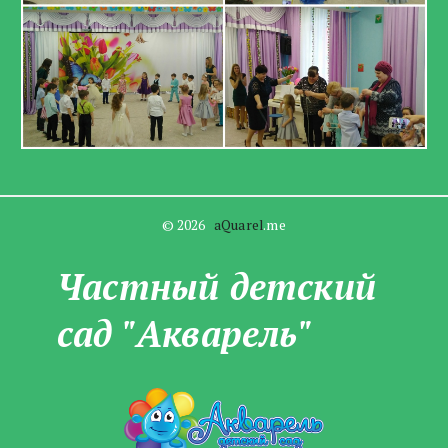
© 2026   
aQuarel
.me
Частны­­й детский
сад "Акварель"