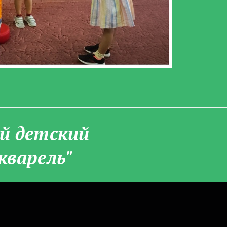
­й детский
кварель"