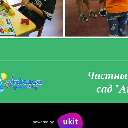
Частны­
сад "А