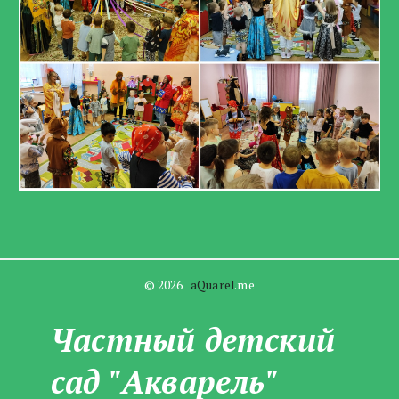
© 2026   
aQuarel
.me
Частны­­й детский
сад "Акварель"