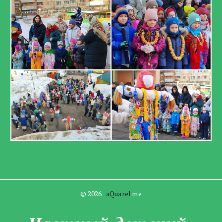
© 2026   
aQuarel
.me