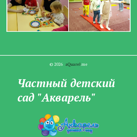
© 2026   
aQuarel
.me
Частны­­й детский
сад "Акварель"