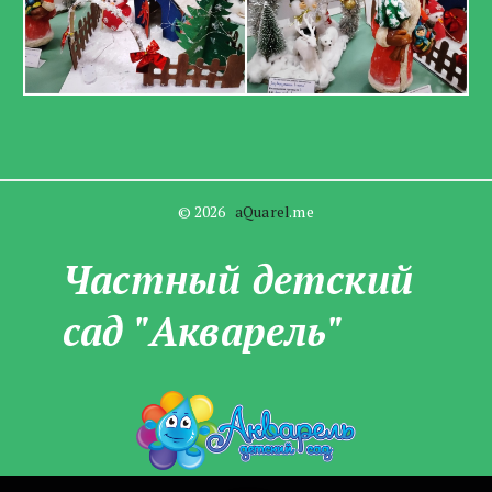
© 2026   
aQuarel
.me
Частны­­й детский
сад "Акварель"