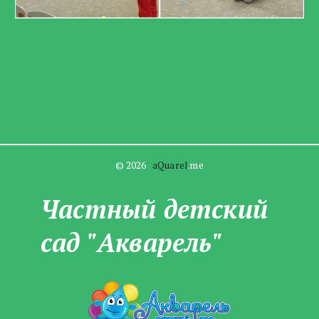
© 2026   
aQuarel
.me
Частны­­й детский
сад "Акварель"