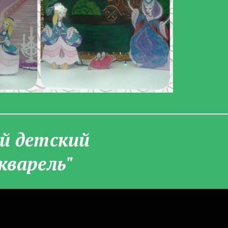
­й детский
кварель"