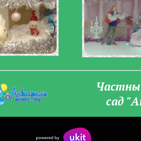
Частны­
сад "А