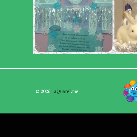
© 2026   
aQuarel
.me