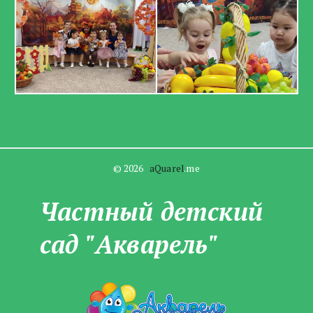
© 2026   
aQuarel
.me
Частны­­й детский
сад "Акварель"