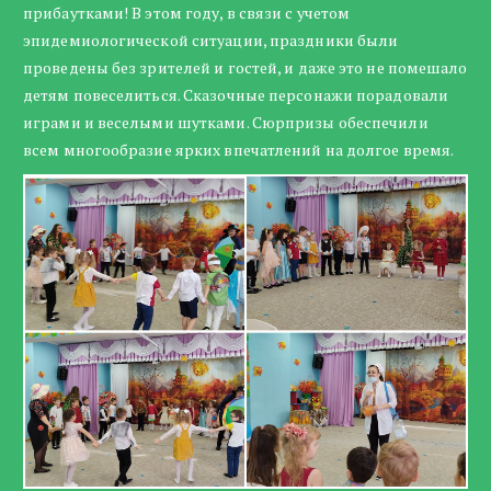
прибаутками! В этом году, в связи с учетом
эпидемиологической ситуации, праздники были
проведены без зрителей и гостей, и даже это не помешало
детям повеселиться. Сказочные персонажи порадовали
играми и веселыми шутками. Сюрпризы обеспечили
всем многообразие ярких впечатлений на долгое время.