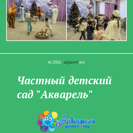
© 2026   
aQuarel
.me
Частны­­й детский
сад "Акварель"