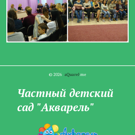
© 2026   
aQuarel
.me
Частны­­й детский
сад "Акварель"