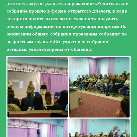
детском саду, по разным направлениям.Родительское
собрание прошло в форме открытого диалога, в ходе
которого родители имели возможность получить
полную информацию по интересующим вопросам.По
окончании общего собрания проведены собрания по
возрастным группам.Все участники собрания
остались, удовлетворены от общения.