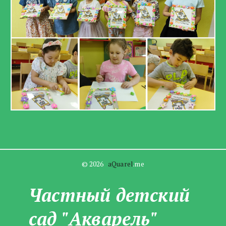
© 2026   
aQuarel
.me
Частны­­й детский
сад "Акварель"