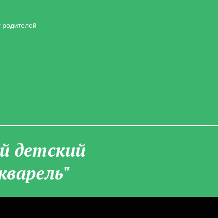
у родителей
­й детский
кварель"