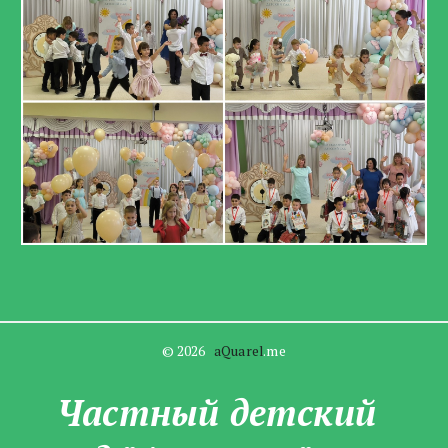
© 2026   
aQuarel
.me
Частны­­й детский