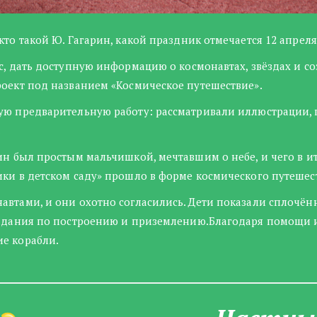
кто такой Ю. Гагарин, какой праздник отмечается 12 апреля
с, дать доступную информацию о космонавтах, звёздах и соз
роект под названием «Космическое путешествие».
ую предварительную работу: рассматривали иллюстрации, 
.
ин был простым мальчишкой, мечтавшим о небе, и чего в ит
ики в детском саду» прошло в форме космического путешес
автами, и они охотно согласились. Дети показали сплочё
 задания по построению и приземлению.Благодаря помощи 
ие корабли.