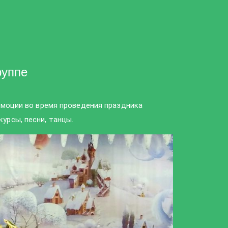
руппе
э
моции во время проведения праздника
курсы, песни, танцы.