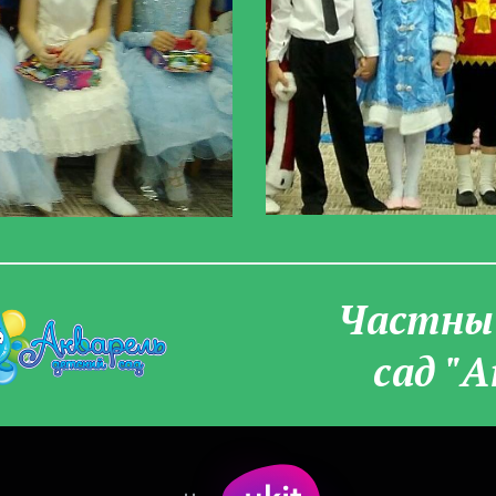
Частны­
сад "А