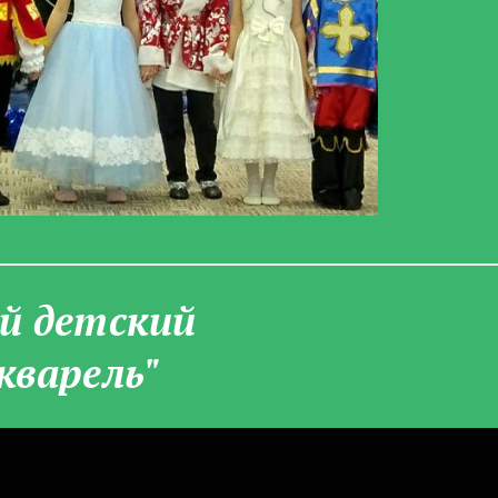
­й детский
кварель"