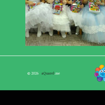
© 2026   
aQuarel
.me