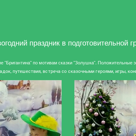
годний праздник в подготовительной г
е "Бригантина" по мотивам сказки "Золушка".
Положительные 
адок, путешествия, встреча со сказочными героями, игры, кон