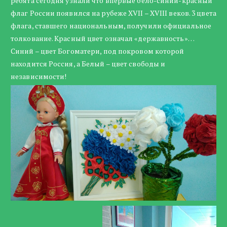
ребята сегодня узнали что впервые бело-синий-красный
флаг России появился на рубеже XVII – XVIII веков. 3 цвета
флага, ставшего национальным, получили официальное
толкование. Красный цвет означал «державность»…
Синий – цвет Богоматери, под покровом которой
находится Россия, а Белый – цвет свободы и
независимости!