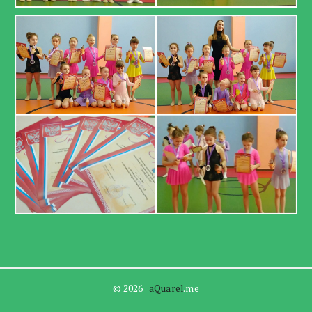
© 2026   
aQuarel
.me