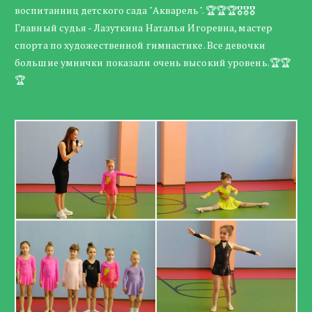
воспитанниц детского сада "Акварель". 🏆🏆🏆🎖🎖🎖
Главный судья - Лазуткина Наталья Игоревна, мастер
спорта по художественной гимнастике. Все девочки
большие умнички показали очень высокий уровень.🏆🏆
🏆