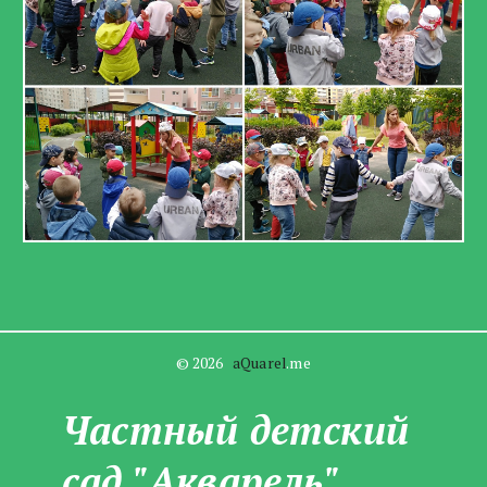
© 2026   
aQuarel
.me
Частны­­й детский
сад "Акварель"