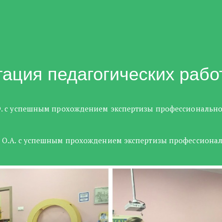
тация педагогических рабо
.Ф. с успешным прохождением экспертизы профессионально
ву О.А. с успешным прохождением экспертизы профессиона