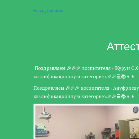
Назад к списку
Аттес
Поздравляем 🎉🎉🎉 воспитателя - Журун О
квалификационную категорию.🎉🎉💻📚👦👧
Поздравляем 🎉🎉🎉 воспитателя - Ануфрие
квалификационную категорию.🎉🎉💻📚👦👧