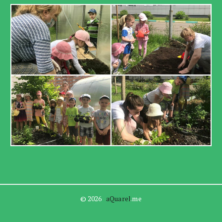
© 2026   
aQuarel
.me