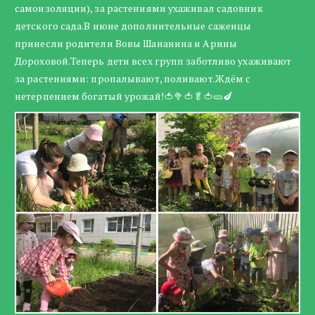
самоизоляции), за растениями ухаживал садовник
детского сада.В июне дополнительные саженцы
принесли родители Вовы Шананина и Арины
Дороховой.Теперь дети всех групп заботливо ухаживают
за растениями: пропалывают, поливают.Ждём с
нетерпением богатый урожай!🍅🥦🍅🥬🍅🥒🍆