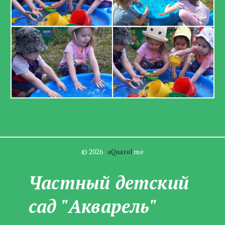
© 2026   
aQuarel
.me
Частны­­й детский
сад "Акварель"