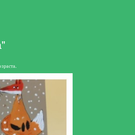
"
зраста.