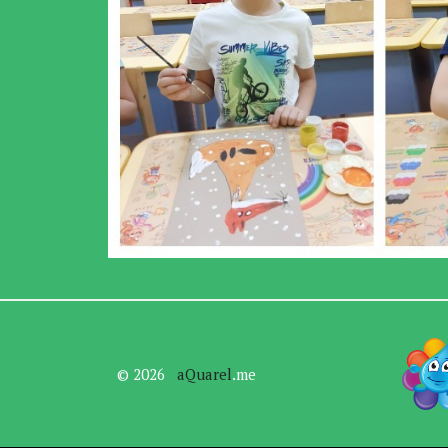
© 2026   
aQuarel
.me