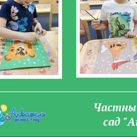
Частны­
сад "А