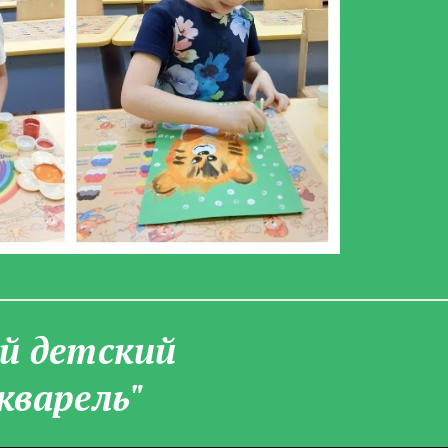
­й детский
кварель"