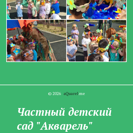
© 2026   
aQuarel
.me
Частны­­й детский
сад "Акварель"